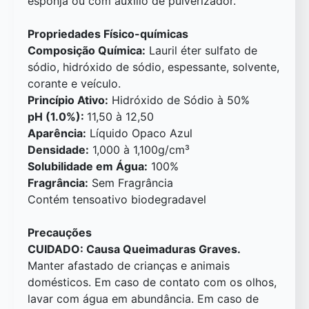
esponja ou com auxílio de pulverizador.
Propriedades Físico-químicas
Composição Química:
Lauril éter sulfato de
sódio, hidróxido de sódio, espessante, solvente,
corante e veículo.
Princípio Ativo:
Hidróxido de Sódio à 50%
pH (1.0%):
11,50 à 12,50
Aparência:
Líquido Opaco Azul
Densidade:
1,000 à 1,100g/cm³
Solubilidade em Água:
100%
Fragrância:
Sem Fragrância
Contém tensoativo biodegradavel
Precauções
CUIDADO: Causa Queimaduras Graves.
Manter afastado de crianças e animais
domésticos. Em caso de contato com os olhos,
lavar com água em abundância. Em caso de