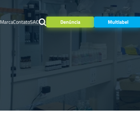
 Marca
Contato
SAC
Denúncia
Multlabel