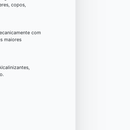
eres, copos,
 mecanicamente com
es maiores
lcalinizantes,
o.