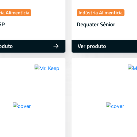
ia Alimentícia
Indústria Alimentícia
 SP
Dequater Sênior
oduto
Ver produto