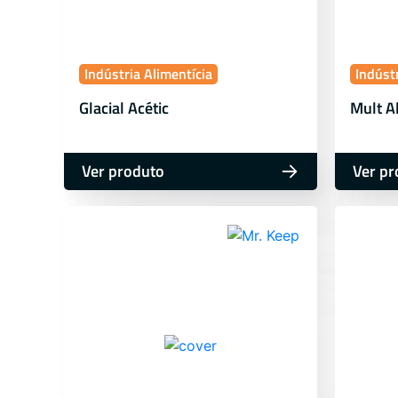
Indústria Alimentícia
Indústr
Glacial Acétic
Mult A
Ver produto
Ver pr