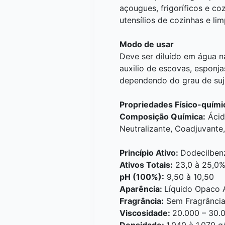
açougues, frigoríficos e co
utensílios de cozinhas e lim
Modo de usar
Deve ser diluído em água 
auxilio de escovas, esponj
dependendo do grau de suji
Propriedades Físico-quími
Composição Química:
Ácido
Neutralizante, Coadjuvante
Princípio Ativo:
Dodecilben
Ativos Totais:
23,0 à 25,0
pH (100%):
9,50 à 10,50
Aparência:
Líquido Opaco 
Fragrância:
Sem Fragrânci
Viscosidade:
20.000 – 30.
Densidade:
1,040 à 1,070 