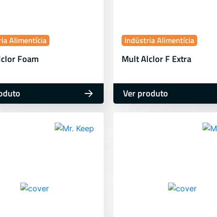
ia Alimentícia
Indústria Alimentícia
lclor Foam
Mult Alclor F Extra
oduto
Ver produto