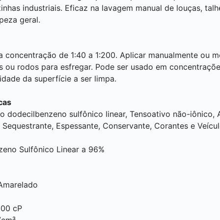
zinhas industriais. Eficaz na lavagem manual de louças, talh
peza geral.
na concentração de 1:40 a 1:200. Aplicar manualmente ou
as ou rodos para esfregar. Pode ser usado em concentraçõ
dade da superfície a ser limpa.
cas
 dodecilbenzeno sulfônico linear, Tensoativo não-iônico, A
, Sequestrante, Espessante, Conservante, Corantes e Veícul
zeno Sulfônico Linear a 96%
%
Amarelado
a
000 cP
g/cm³