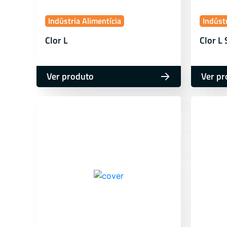
Indústria Alimentícia
Indústr
Clor L
Clor L
Ver produto
Ver pr