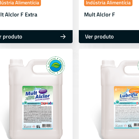
dústria Alimentícia
Indústria Alimentícia
t Alclor F Extra
Mult Alclor F
r produto
Ver produto