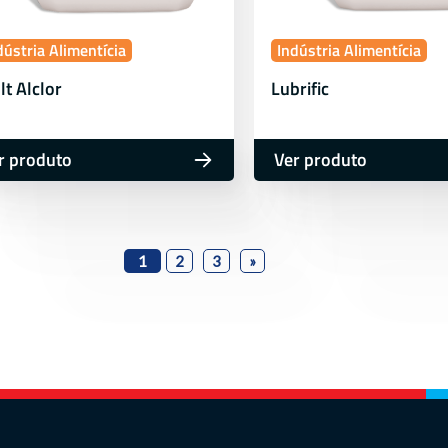
dústria Alimentícia
Indústria Alimentícia
t Alclor
Lubrific
r produto
Ver produto
1
2
3
»