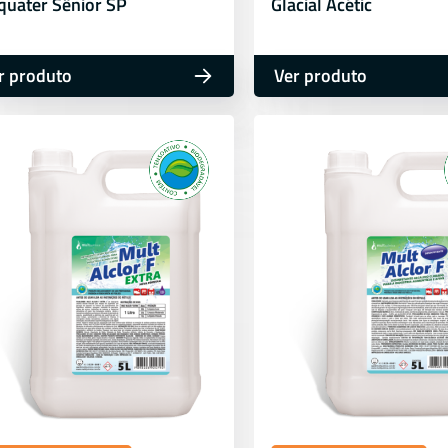
quater Sênior SP
Glacial Acétic
r produto
Ver produto