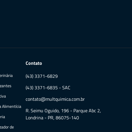
Contato
erinária
(43) 3371-6829
zantes
(43) 3371-6835 - SAC
iva
contato@multquimica.com.br
a Alimentícia
R. Seimu Oguido, 196 - Parque Abc 2,
ria
Londrina - PR, 86075-140
zador de